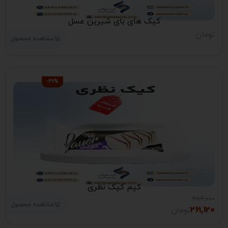
کیک های بای شیرین عسل
تومان
مشاهده محصول
-32%
کیم کیک نظری
384,000
مشاهده محصول
261,120
تومان