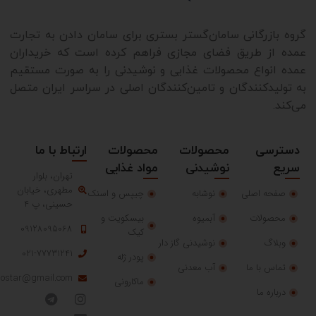
لیست قیمت کیک و کلوچه؛ دسترسی
گروه بازرگانی سامان‌گستر بستری برای سامان دادن به تجارت
عمده از طریق فضای مجازی فراهم کرده است که خریداران
آسان به قیمت روز
عمده انواع محصولات غذایی و نوشیدنی را به صورت مستقیم
به تولیدکنندگان و تامین‌کنندگان اصلی در سراسر ایران متصل
می‌کند.
یکی از نکات مهم برای خریداران عمده، اطلاع از
لیست قیمت
کیک و کلوچه
است. با حذف واسطه‌ها و خرید مستقیم از
کارخانه، قیمت‌ها به‌طور قابل توجهی کاهش می‌یابد. شما
دسترسی
محصولات
محصولات
ارتباط با ما
می‌توانید با دریافت
لیست قیمت کیک و کلوچه
و مقایسه آن با
سریع
نوشیدنی
مواد غذایی
تهران، بلوار
سایر تأمین‌کنندگان، خرید خود را به‌صرفه‌تر انجام دهید.
مطهری، خیابان
صفحه اصلی
نوشابه
چیپس و اسنک
حسینی، پ 4
قیمت کیک درب کارخانه؛ مقرون‌به‌صرفه
محصولات
آبمیوه
بیسکویت و
09128095068
کیک
وبلاگ
نوشیدنی گاز دار
و مطمئن
021-77731241
پودر ژله
تماس با ما
آب معدنی
ostar@gmail.com
ماکارونی
درباره ما
قیمت کیک درب کارخانه
به دلیل حذف هزینه‌های اضافی مانند
واسطه‌گری و حمل‌ونقل غیرمستقیم، بسیار مناسب‌تر و