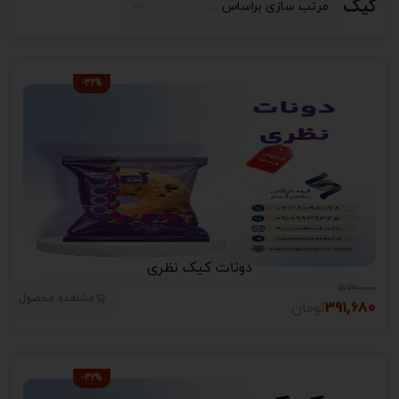
کیک
-32%
دونات کیک نظری
576,000
مشاهده محصول
391,680
تومان
-32%