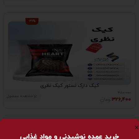
-32%
کیک دارک نستور کیک نظری
480,000
مشاهده محصول
326,400
تومان
-32%